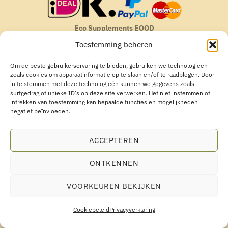
Eco Supplements EOOD
Antim I Street, No. 14, fl. 2, law office, 1303 Sofia, Bulgarien
Toestemming beheren
Registratienummer (EIK/UIC/TIN): 207958071 · BTW-nummer:
BG207958071
Om de beste gebruikerservaring te bieden, gebruiken we technologieën
Tel:
+46 720 251 636
· E-mail:
support@ecosupplements.eu
zoals cookies om apparaatinformatie op te slaan en/of te raadplegen. Door
in te stemmen met deze technologieën kunnen we gegevens zoals
Geschillen:
De Geschillencommissie
· Grensoverschrijdend:
ECC-Net
surfgedrag of unieke ID's op deze site verwerken. Het niet instemmen of
Voedingssupplementen zijn geen vervanging voor een gevarieerde en evenwichtige voeding.
intrekken van toestemming kan bepaalde functies en mogelijkheden
Buiten bereik van kinderen bewaren.
negatief beïnvloeden.
ACCEPTEREN
ONTKENNEN
VOORKEUREN BEKIJKEN
Cookiebeleid
Privacyverklaring