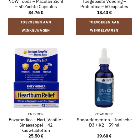
NOW Foods – Maculair Zicht
Toegepaste Voeding –
– 50 Zachte Capsules
Probiotica – 60 capsules
34.76
€
18.43
€
TOEVOEGEN AAN
TOEVOEGEN AAN
WINKELWAGEN
WINKELWAGEN
ENZYMEN
VITAMINE D
Enzymedica – Hart, Vanille-
Spoorelementen – Ionische
Sinaasappel – 42
D3 + K2 – 59 ml
kauwtabletten
25.50
€
39.68
€