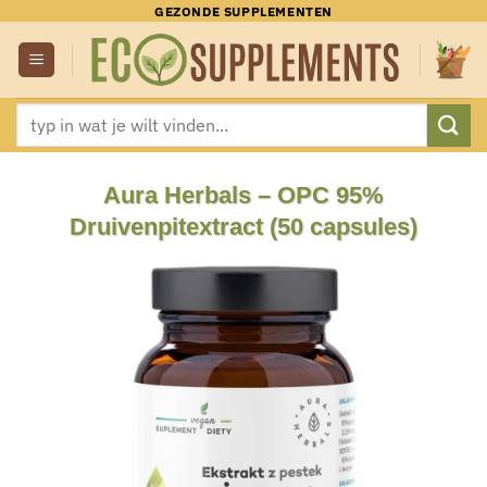
Ga
GEZONDE SUPPLEMENTEN
naar
inhoud
Zoeken
naar:
Aura Herbals – OPC 95%
Druivenpitextract (50 capsules)