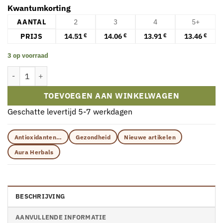
Kwantumkorting
AANTAL
2
3
4
5+
PRIJS
14.51
14.06
13.91
13.46
€
€
€
€
3 op voorraad
Aura Herbals - OPC 95% Druivenpitextract (50 capsules) aantal
TOEVOEGEN AAN WINKELWAGEN
Geschatte levertijd 5-7 werkdagen
Antioxidanten…
Gezondheid
Nieuwe artikelen
Aura Herbals
BESCHRIJVING
AANVULLENDE INFORMATIE