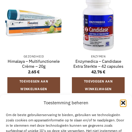
GEZONDHEID
ENZYMEN
Himalaya – Multifunctionele
Enzymedica – Candidase
Crème – 20g
Extra Sterkte – 42 capsules
2.65
€
42.76
€
TOEVOEGEN AAN
TOEVOEGEN AAN
WINKELWAGEN
WINKELWAGEN
Toestemming beheren
VERZENDING EN RETOURNEREN
ALGEMENE VOORWAARDEN
Om de beste gebruikerservaring te bieden, gebruiken we technologieën
OVER
CONTACT
B2B
COOKIEBELEID
PRIVACYVERKLARING
zoals cookies om apparaatinformatie op te slaan en/of te raadplegen. Door
AANKOOP HERROEPEN
in te stemmen met deze technologieën kunnen we gegevens zoals
surfgedrag of unieke ID's op deze site verwerken. Het niet instemmen of