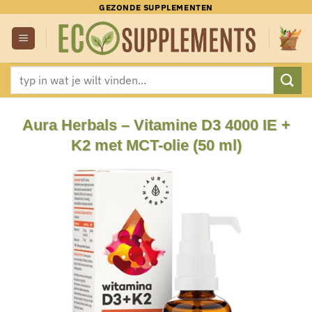
Ga
GEZONDE SUPPLEMENTEN
naar
inhoud
Zoeken
naar:
Aura Herbals – Vitamine D3 4000 IE +
K2 met MCT-olie (50 ml)