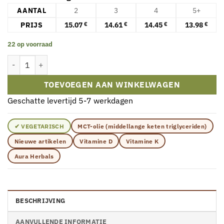
AANTAL
2
3
4
5+
PRIJS
15.07
14.61
14.45
13.98
€
€
€
€
22 op voorraad
Aura Herbals - Vitamine D3 4000 IE + K2 met MCT-olie (50 ml) aant
TOEVOEGEN AAN WINKELWAGEN
Geschatte levertijd 5-7 werkdagen
✔ VEGETARISCH
MCT-olie (middellange keten triglyceriden)
Nieuwe artikelen
Vitamine D
Vitamine K
Aura Herbals
BESCHRIJVING
AANVULLENDE INFORMATIE