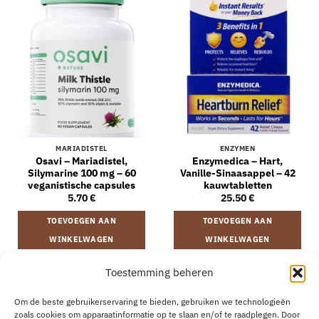
MARIADISTEL
ENZYMEN
Osavi – Mariadistel,
Enzymedica – Hart,
Silymarine 100 mg – 60
Vanille-Sinaasappel – 42
veganistische capsules
kauwtabletten
5.70
€
25.50
€
TOEVOEGEN AAN
TOEVOEGEN AAN
WINKELWAGEN
WINKELWAGEN
Toestemming beheren
VERZENDING EN RETOURNEREN
ALGEMENE VOORWAARDEN
Om de beste gebruikerservaring te bieden, gebruiken we technologieën
OVER
CONTACT
B2B
COOKIEBELEID
PRIVACYVERKLARING
zoals cookies om apparaatinformatie op te slaan en/of te raadplegen. Door
AANKOOP HERROEPEN