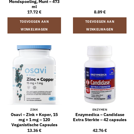
Mondspoeling, Munt – 473
ml
17.72
€
8.89
€
TOEVOEGEN AAN
TOEVOEGEN AAN
WINKELWAGEN
WINKELWAGEN
ZINK
ENZYMEN
Osavi – Zink + Koper, 15
Enzymedica – Candidase
mg + 1 mg – 120
Extra Sterkte – 42 capsules
Veganistische Capsules
13.36
€
42.76
€