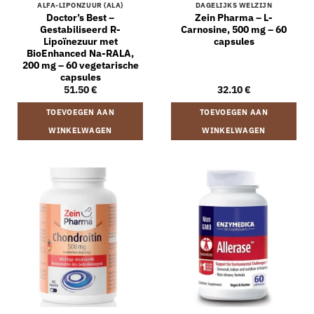
ALFA-LIPONZUUR (ALA)
DAGELIJKS WELZIJN
Doctor’s Best –
Zein Pharma – L-
Gestabiliseerd R-
Carnosine, 500 mg – 60
Lipoïnezuur met
capsules
BioEnhanced Na-RALA,
200 mg – 60 vegetarische
capsules
51.50
€
32.10
€
TOEVOEGEN AAN
TOEVOEGEN AAN
WINKELWAGEN
WINKELWAGEN