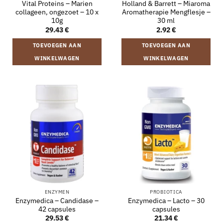
Vital Proteins – Marien
Holland & Barrett – Miaroma
collageen, ongezoet – 10 x
Aromatherapie Mengflesje –
10g
30 ml
29.43
€
2.92
€
TOEVOEGEN AAN
TOEVOEGEN AAN
WINKELWAGEN
WINKELWAGEN
ENZYMEN
PROBIOTICA
Enzymedica – Candidase –
Enzymedica – Lacto – 30
42 capsules
capsules
29.53
€
21.34
€