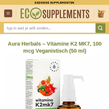
Ga
GEZONDE SUPPLEMENTEN
naar
inhoud
Zoeken
naar:
Aura Herbals – Vitamine K2 MK7, 100
mcg Veganistisch (50 ml)