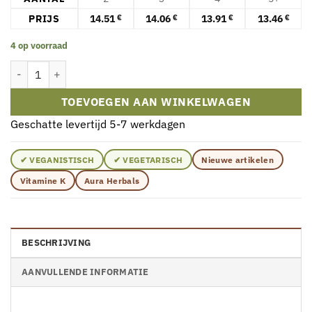
PRIJS
14.51
14.06
13.91
13.46
€
€
€
€
4 op voorraad
Aura Herbals - Vitamine K2 MK7, 100 mcg Veganistisch (50 ml) aan
TOEVOEGEN AAN WINKELWAGEN
Geschatte levertijd 5-7 werkdagen
✔ VEGANISTISCH
✔ VEGETARISCH
Nieuwe artikelen
Vitamine K
Aura Herbals
BESCHRIJVING
AANVULLENDE INFORMATIE