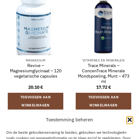
MAGNESIUM
VITAMINES EN MINERALEN
Revive –
Trace Minerals –
Magnesiumglycinaat – 120
ConcenTrace Minerale
vegetarische capsules
Mondspoeling, Munt – 473
ml
20.10
€
17.72
€
TOEVOEGEN AAN
TOEVOEGEN AAN
WINKELWAGEN
WINKELWAGEN
Toestemming beheren
VERZENDING EN RETOURNEREN
ALGEMENE VOORWAARDEN
Om de beste gebruikerservaring te bieden, gebruiken we technologieën
OVER
CONTACT
B2B
COOKIEBELEID
PRIVACYVERKLARING
zoals cookies om apparaatinformatie op te slaan en/of te raadplegen. Door
AANKOOP HERROEPEN