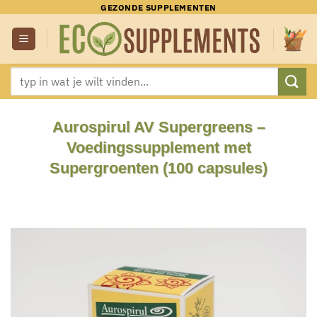
Ga
GEZONDE SUPPLEMENTEN
naar
inhoud
Zoeken
naar:
Aurospirul AV Supergreens –
Voedingssupplement met
Supergroenten (100 capsules)