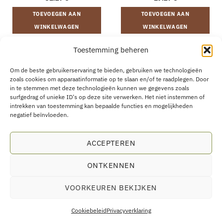
TOEVOEGEN AAN
TOEVOEGEN AAN
WINKELWAGEN
WINKELWAGEN
Toestemming beheren
VERZENDING EN RETOURNEREN
ALGEMENE VOORWAARDEN
Om de beste gebruikerservaring te bieden, gebruiken we technologieën
OVER
CONTACT
B2B
COOKIEBELEID
PRIVACYVERKLARING
zoals cookies om apparaatinformatie op te slaan en/of te raadplegen. Door
AANKOOP HERROEPEN
in te stemmen met deze technologieën kunnen we gegevens zoals
surfgedrag of unieke ID's op deze site verwerken. Het niet instemmen of
intrekken van toestemming kan bepaalde functies en mogelijkheden
negatief beïnvloeden.
Eco Supplements EOOD
ACCEPTEREN
Antim I Street, No. 14, fl. 2, law office, 1303 Sofia, Bulgarien
Registratienummer (EIK/UIC/TIN): 207958071 · BTW-nummer:
ONTKENNEN
BG207958071
VOORKEUREN BEKIJKEN
Tel:
+46 720 251 636
· E-mail:
support@ecosupplements.eu
Geschillen:
De Geschillencommissie
· Grensoverschrijdend:
ECC-Net
Cookiebeleid
Privacyverklaring
Voedingssupplementen zijn geen vervanging voor een gevarieerde en evenwichtige voeding.
Buiten bereik van kinderen bewaren.