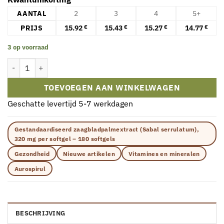
AANTAL
2
3
4
5+
PRIJS
15.92
15.43
15.27
14.77
€
€
€
€
3 op voorraad
Aurospirul AV Supergreens – Voedingssupplement met Supergroen
TOEVOEGEN AAN WINKELWAGEN
Geschatte levertijd 5-7 werkdagen
Gestandaardiseerd zaagbladpalmextract (Sabal serrulatum),
320 mg per softgel – 180 softgels
Gezondheid
Nieuwe artikelen
Vitamines en mineralen
Aurospirul
BESCHRIJVING