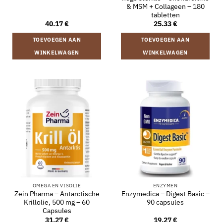
& MSM + Collageen – 180
tabletten
40.17
€
25.33
€
TOEVOEGEN AAN
TOEVOEGEN AAN
WINKELWAGEN
WINKELWAGEN
OMEGA EN VISOLIE
ENZYMEN
Zein Pharma – Antarctische
Enzymedica – Digest Basic –
Krillolie, 500 mg – 60
90 capsules
Capsules
31.27
€
19.27
€