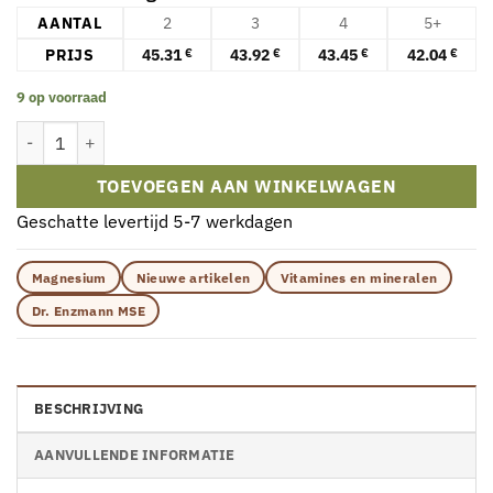
AANTAL
2
3
4
5+
PRIJS
45.31
43.92
43.45
42.04
€
€
€
€
9 op voorraad
Dr. Enzmann MSE Magnesium – 120 Capsules aantal
TOEVOEGEN AAN WINKELWAGEN
Geschatte levertijd 5-7 werkdagen
Magnesium
Nieuwe artikelen
Vitamines en mineralen
Dr. Enzmann MSE
BESCHRIJVING
AANVULLENDE INFORMATIE