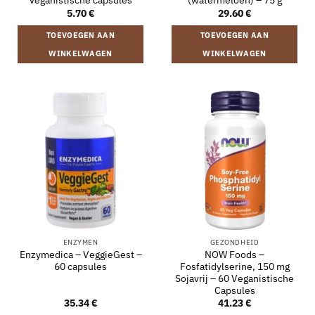
veganistische capsules
(watermeloen) – 75 g
5.70
€
29.60
€
TOEVOEGEN AAN
TOEVOEGEN AAN
WINKELWAGEN
WINKELWAGEN
ENZYMEN
GEZONDHEID
Enzymedica – VeggieGest –
NOW Foods –
60 capsules
Fosfatidylserine, 150 mg
Sojavrij – 60 Veganistische
Capsules
35.34
€
41.23
€