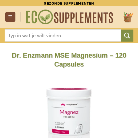
Ga
GEZONDE SUPPLEMENTEN
naar
inhoud
Zoeken
naar:
Dr. Enzmann MSE Magnesium – 120
Capsules