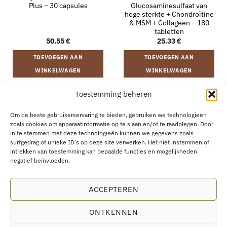
Plus – 30 capsules
Glucosaminesulfaat van
hoge sterkte + Chondroïtine
& MSM + Collageen – 180
tabletten
50.55
€
25.33
€
TOEVOEGEN AAN
TOEVOEGEN AAN
WINKELWAGEN
WINKELWAGEN
Toestemming beheren
VERZENDING EN RETOURNEREN
ALGEMENE VOORWAARDEN
Om de beste gebruikerservaring te bieden, gebruiken we technologieën
OVER
CONTACT
B2B
COOKIEBELEID
PRIVACYVERKLARING
zoals cookies om apparaatinformatie op te slaan en/of te raadplegen. Door
AANKOOP HERROEPEN
in te stemmen met deze technologieën kunnen we gegevens zoals
surfgedrag of unieke ID's op deze site verwerken. Het niet instemmen of
intrekken van toestemming kan bepaalde functies en mogelijkheden
negatief beïnvloeden.
Eco Supplements EOOD
ACCEPTEREN
Antim I Street, No. 14, fl. 2, law office, 1303 Sofia, Bulgarien
Registratienummer (EIK/UIC/TIN): 207958071 · BTW-nummer:
ONTKENNEN
BG207958071