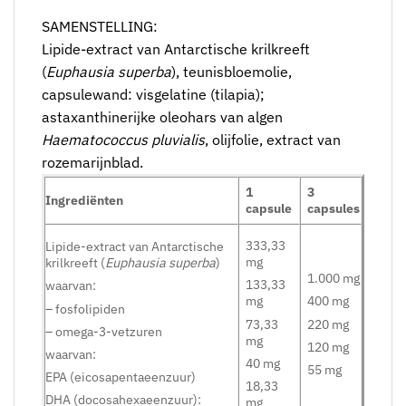
SAMENSTELLING:
Lipide-extract van Antarctische krilkreeft
(
Euphausia superba
), teunisbloemolie,
capsulewand: visgelatine (tilapia);
astaxanthinerijke oleohars van algen
Haematococcus pluvialis
, olijfolie, extract van
rozemarijnblad.
1
3
Ingrediënten
capsule
capsules
333,33
Lipide-extract van Antarctische
mg
krilkreeft (
Euphausia superba
)
1.000 mg
133,33
waarvan:
mg
400 mg
– fosfolipiden
73,33
220 mg
– omega-3-vetzuren
mg
120 mg
waarvan:
40 mg
55 mg
EPA (eicosapentaeenzuur)
18,33
DHA (docosahexaeenzuur):
mg