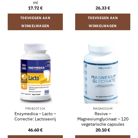
ml
17.72
€
26.33
€
TOEVOEGEN AAN
TOEVOEGEN AAN
WINKELWAGEN
WINKELWAGEN
PROBIOTICA
MAGNESIUM
Enzymedica – Lacto –
Revive –
Correctie: Lactosevrij
Magnesiumglycinaat – 120
vegetarische capsules
46.60
€
20.10
€