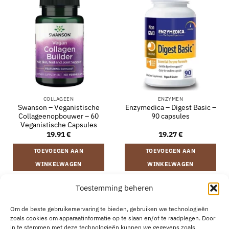
COLLAGEEN
ENZYMEN
Swanson – Veganistische
Enzymedica – Digest Basic –
Collageenopbouwer – 60
90 capsules
Veganistische Capsules
19.91
€
19.27
€
TOEVOEGEN AAN
TOEVOEGEN AAN
WINKELWAGEN
WINKELWAGEN
Toestemming beheren
VERZENDING EN RETOURNEREN
ALGEMENE VOORWAARDEN
Om de beste gebruikerservaring te bieden, gebruiken we technologieën
OVER
CONTACT
B2B
COOKIEBELEID
PRIVACYVERKLARING
zoals cookies om apparaatinformatie op te slaan en/of te raadplegen. Door
AANKOOP HERROEPEN
in te stemmen met deze technologieën kunnen we gegevens zoals