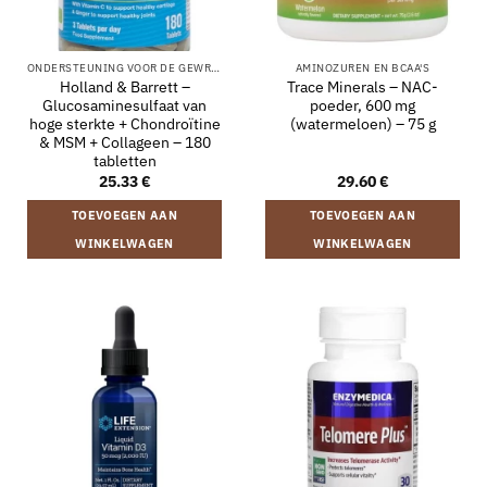
ONDERSTEUNING VOOR DE GEWRICHTEN
AMINOZUREN EN BCAA'S
Holland & Barrett –
Trace Minerals – NAC-
Glucosaminesulfaat van
poeder, 600 mg
hoge sterkte + Chondroïtine
(watermeloen) – 75 g
& MSM + Collageen – 180
tabletten
25.33
€
29.60
€
TOEVOEGEN AAN
TOEVOEGEN AAN
WINKELWAGEN
WINKELWAGEN