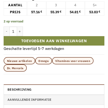
AANTAL
2
3
4
5+
PRIJS
57.16
55.39
54.81
53.03
€
€
€
€
2 op voorraad
Dr. Mercola Antarctic Krill Oil for Women – 90 capsules aantal
TOEVOEGEN AAN WINKELWAGEN
Geschatte levertijd 5-7 werkdagen
Nieuwe artikelen
Omega
Vitamines voor vrouwen
Dr. Mercola
BESCHRIJVING
AANVULLENDE INFORMATIE