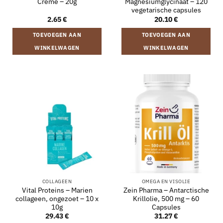
Crème – 20g
Magnesiumglycinaat – 120
vegetarische capsules
2.65
€
20.10
€
TOEVOEGEN AAN
TOEVOEGEN AAN
WINKELWAGEN
WINKELWAGEN
COLLAGEEN
OMEGA EN VISOLIE
Vital Proteins – Marien
Zein Pharma – Antarctische
collageen, ongezoet – 10 x
Krillolie, 500 mg – 60
10g
Capsules
29.43
€
31.27
€