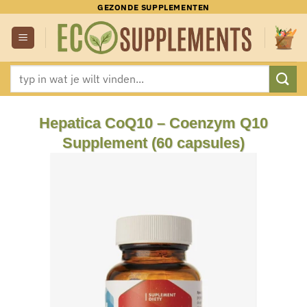
Ga
GEZONDE SUPPLEMENTEN
naar
inhoud
Zoeken
naar:
Hepatica CoQ10 – Coenzym Q10
Supplement (60 capsules)