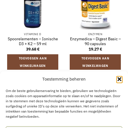
VITAMINE D
ENZYMEN
Spoorelementen – Ionische
Enzymedica – Digest Basic –
D3 + K2 – 59 ml
90 capsules
39.68
€
19.27
€
TOEVOEGEN AAN
TOEVOEGEN AAN
WINKELWAGEN
WINKELWAGEN
Toestemming beheren
VERZENDING EN RETOURNEREN
ALGEMENE VOORWAARDEN
Om de beste gebruikerservaring te bieden, gebruiken we technologieën
OVER
CONTACT
B2B
COOKIEBELEID
PRIVACYVERKLARING
zoals cookies om apparaatinformatie op te slaan en/of te raadplegen. Door
AANKOOP HERROEPEN
in te stemmen met deze technologieën kunnen we gegevens zoals
surfgedrag of unieke ID's op deze site verwerken. Het niet instemmen of
intrekken van toestemming kan bepaalde functies en mogelijkheden
negatief beïnvloeden.