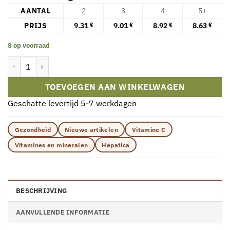
AANTAL
2
3
4
5+
PRIJS
9.31
9.01
8.92
8.63
€
€
€
€
8 op voorraad
Hepatica CoQ10 – Coenzym Q10 Supplement (60 capsules) aantal
TOEVOEGEN AAN WINKELWAGEN
Geschatte levertijd 5-7 werkdagen
Gezondheid
Nieuwe artikelen
Vitamine C
Vitamines en mineralen
Hepatica
BESCHRIJVING
AANVULLENDE INFORMATIE