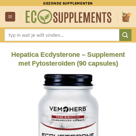
Ga
GEZONDE SUPPLEMENTEN
naar
inhoud
Zoeken
naar:
Hepatica Ecdysterone – Supplement
met Fytosteroïden (90 capsules)