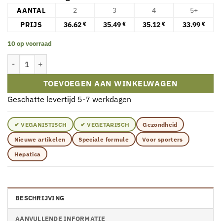
AANTAL
2
3
4
5+
PRIJS
36.62
35.49
35.12
33.99
€
€
€
€
10 op voorraad
Hepatica Ecdysterone – Supplement met Fytosteroïden (90 capsule
TOEVOEGEN AAN WINKELWAGEN
Geschatte levertijd 5-7 werkdagen
✔ VEGANISTISCH
✔ VEGETARISCH
Gezondheid
Nieuwe artikelen
Speciale formule
Voor sporters
Hepatica
BESCHRIJVING
AANVULLENDE INFORMATIE