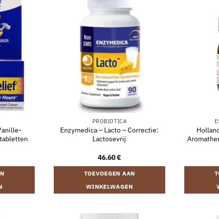
PROBIOTICA
E
anille-
Enzymedica – Lacto – Correctie:
Hollan
tabletten
Lactosevrij
Aromather
46.60
€
AN
TOEVOEGEN AAN
T
N
WINKELWAGEN