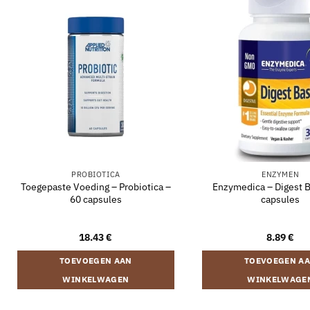
PROBIOTICA
ENZYMEN
Toegepaste Voeding – Probiotica –
Enzymedica – Digest B
60 capsules
capsules
18.43
€
8.89
€
TOEVOEGEN AAN
TOEVOEGEN A
WINKELWAGEN
WINKELWAGE