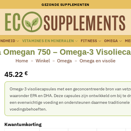
GEZONDE SUPPLEMENTEN
ONDHEID
VITAMINES EN MINERALEN
FITNESS
OMEGA
ME
a Omegan 750 – Omega-3 Visolieca
Home
»
Winkel
»
Omega
»
Omega en visolie
45.22
€
Omega-3 visoliecapsules met een geconcentreerde bron van vetz
waaronder EPA en DHA. Deze capsules zijn ontwikkeld om bij te d
een evenwichtige voeding en ondersteunen daarmee traditionele
voedingsbehoeften.
Kwantumkorting