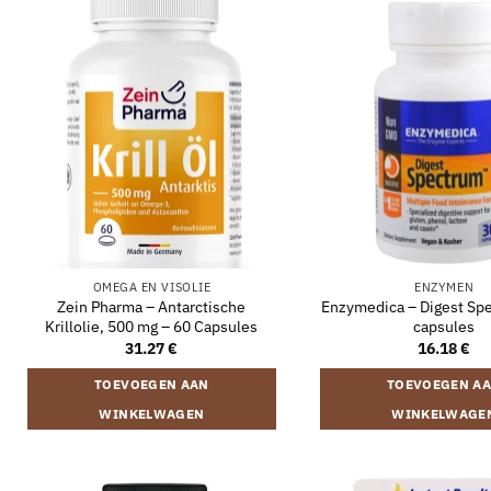
OMEGA EN VISOLIE
ENZYMEN
Zein Pharma – Antarctische
Enzymedica – Digest Sp
Krillolie, 500 mg – 60 Capsules
capsules
31.27
€
16.18
€
TOEVOEGEN AAN
TOEVOEGEN A
WINKELWAGEN
WINKELWAGE