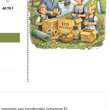
5+
40.70
€
) aantal
t: mengsel van tocoferolen (vitamine E).