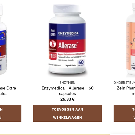
ENZYMEN
se Extra
Enzymedica – Allerase – 60
Zein Phar
ules
capsules
m
26.33
€
AN
TOEVOEGEN AAN
T
N
WINKELWAGEN