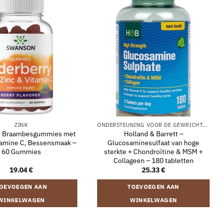
ZINK
ONDERSTEUNING VOOR DE GEWRICHTEN
– Braambesgummies met
Holland & Barrett –
tamine C, Bessensmaak –
Glucosaminesulfaat van hoge
60 Gummies
sterkte + Chondroïtine & MSM +
Collageen – 180 tabletten
19.04
€
25.33
€
OEVOEGEN AAN
TOEVOEGEN AAN
WINKELWAGEN
WINKELWAGEN