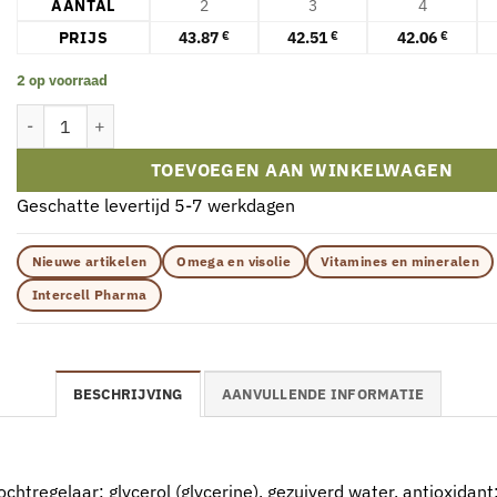
AANTAL
2
3
4
PRIJS
43.87
42.51
42.06
€
€
€
2 op voorraad
Intercell Pharma Omegan 750 – Omega-3 Visoliecapsules (60 caps
TOEVOEGEN AAN WINKELWAGEN
Geschatte levertijd 5-7 werkdagen
Nieuwe artikelen
Omega en visolie
Vitamines en mineralen
Intercell Pharma
BESCHRIJVING
AANVULLENDE INFORMATIE
ochtregelaar: glycerol (glycerine), gezuiverd water, antioxidan