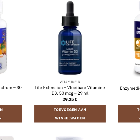
VITAMINE D
ectrum – 30
Life Extension – Vloeibare Vitamine
Enzymedic
D3, 50 mcg – 29 ml
29.25
€
AN
TOEVOEGEN AAN
T
N
WINKELWAGEN