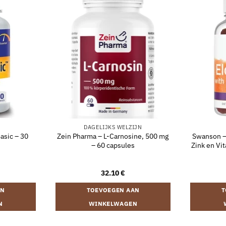
DAGELIJKS WELZIJN
asic – 30
Zein Pharma – L-Carnosine, 500 mg
Swanson 
– 60 capsules
Zink en Vi
32.10
€
AN
TOEVOEGEN AAN
T
N
WINKELWAGEN