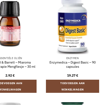
SSENTIËLE OLIËN
ENZYMEN
d & Barrett – Miaroma
Enzymedica – Digest Basic – 90
apie Mengflesje – 30 ml
capsules
2.92
€
19.27
€
OEVOEGEN AAN
TOEVOEGEN AAN
WINKELWAGEN
WINKELWAGEN