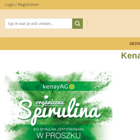
Ga
Login / Registreren
naar
inhoud
Zoeken
naar:
GEZ
Kena