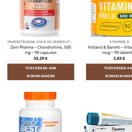
ONDERSTEUNING VOOR DE GEWRICHTEN
VITAMINE D
Zein Pharma – Chondroïtine, 500
Holland & Barrett – Vit
mg – 90 capsules
mcg – 90 tablet
31.29
€
1.83
€
TOEVOEGEN AAN
TOEVOEGEN A
WINKELWAGEN
WINKELWAGE