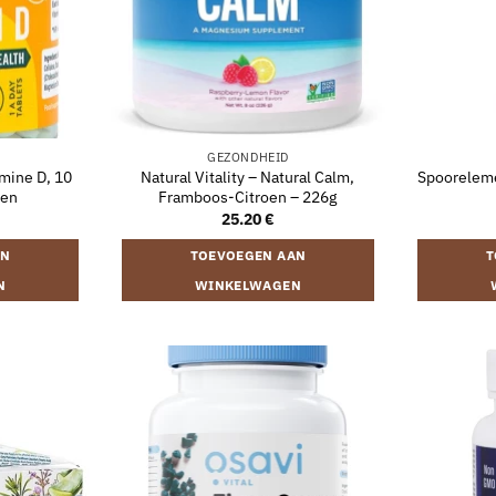
GEZONDHEID
amine D, 10
Natural Vitality – Natural Calm,
Spooreleme
ten
Framboos-Citroen – 226g
25.20
€
AN
TOEVOEGEN AAN
T
N
WINKELWAGEN