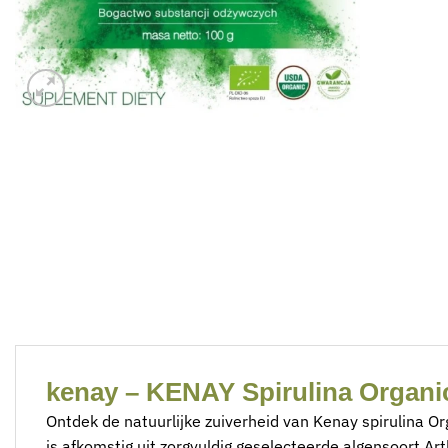
kenay – KENAY Spirulina Organic 
Ontdek de natuurlijke zuiverheid van Kenay spirulina O
is afkomstig uit zorgvuldig geselecteerde algensoort Ar