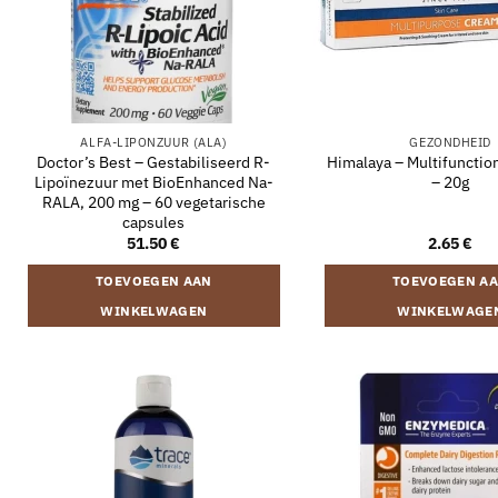
ALFA-LIPONZUUR (ALA)
GEZONDHEID
Doctor’s Best – Gestabiliseerd R-
Himalaya – Multifuncti
Lipoïnezuur met BioEnhanced Na-
– 20g
RALA, 200 mg – 60 vegetarische
capsules
51.50
€
2.65
€
TOEVOEGEN AAN
TOEVOEGEN A
WINKELWAGEN
WINKELWAGE