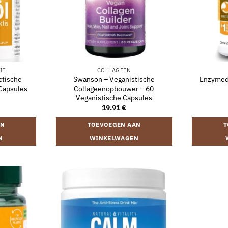
IE
COLLAGEEN
ctische
Swanson – Veganistische
Enzymedi
 Capsules
Collageenopbouwer – 60
Veganistische Capsules
19.91
€
AN
TOEVOEGEN AAN
T
N
WINKELWAGEN