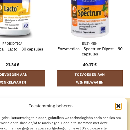
PROBIOTICA
ENZYMEN
Enzymedica – Spectrum Digest – 90
a – Lacto – 30 capsules
capsules
21.34
€
40.17
€
OEVOEGEN AAN
TOEVOEGEN AAN
WINKELWAGEN
WINKELWAGEN
Toestemming beheren
CYVERKLARING
AANKOOP HERROEPEN
 gebruikerservaring te bieden, gebruiken we technologieën zoals cookies om
rmatie op te slaan en/of te raadplegen. Door in te stemmen met deze
n kunnen we gegevens zoals surfgedrag of unieke ID's op deze site