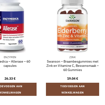
ENZYMEN
ZINK
dica – Allerase – 60
Swanson – Braambesgummies met
capsules
Zink en Vitamine C, Bessensmaak –
60 Gummies
26.33
€
19.04
€
OEVOEGEN AAN
TOEVOEGEN AAN
WINKELWAGEN
WINKELWAGEN