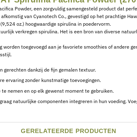
acifica Powder, een zorgvuldig samengesteld product dat perfec
s afkomstig van Cyanotech Co., gevestigd op het prachtige Haw
9,524 oz.) hoogwaardige spirulina in poedervorm.
tuurlijk verkregen spirulina. Het is een bron van diverse nat
g worden toegevoegd aan je favoriete smoothies of andere ger
stijl.
 gerechten dankzij de fijn gemalen textuur.
ure ervaring zonder kunstmatige toevoegingen.
te nemen en op elk gewenst moment te gebruiken.
ie graag natuurlijke componenten integreren in hun voeding. Voe
GERELATEERDE PRODUCTEN