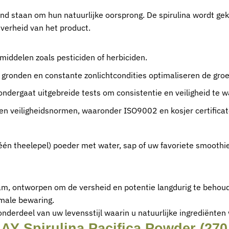
end staan om hun natuurlijke oorsprong. De spirulina wordt g
iverheid van het product.
iddelen zoals pesticiden of herbiciden.
e gronden en constante zonlichtcondities optimaliseren de gr
ondergaat uitgebreide tests om consistentie en veiligheid te 
 en veiligheidsnormen, waaronder ISO9002 en kosjer certificat
 één theelepel) poeder met water, sap of uw favoriete smooth
am, ontworpen om de versheid en potentie langdurig te behoud
timale bewaring.
onderdeel van uw levensstijl waarin u natuurlijke ingrediënt
Y Spirulina Pacifica Powder (270 g