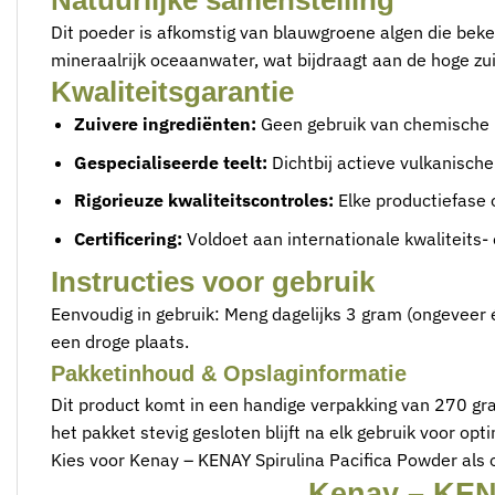
Natuurlijke samenstelling
Dit poeder is afkomstig van blauwgroene algen die bek
mineraalrijk oceaanwater, wat bijdraagt aan de hoge zu
Kwaliteitsgarantie
Zuivere ingrediënten:
Geen gebruik van chemische m
Gespecialiseerde teelt:
Dichtbij actieve vulkanisch
Rigorieuze kwaliteitscontroles:
Elke productiefase 
Certificering:
Voldoet aan internationale kwaliteits-
Instructies voor gebruik
Eenvoudig in gebruik: Meng dagelijks 3 gram (ongeveer
een droge plaats.
Pakketinhoud & Opslaginformatie
Dit product komt in een handige verpakking van 270 gr
het pakket stevig gesloten blijft na elk gebruik voor op
Kies voor Kenay – KENAY Spirulina Pacifica Powder als 
Kenay – KENA