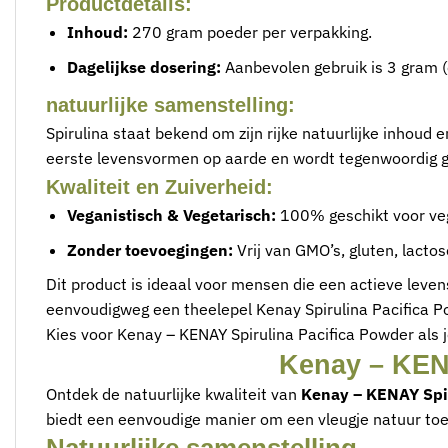
Productdetails:
Inhoud:
270 gram poeder per verpakking.
Dagelijkse dosering:
Aanbevolen gebruik is 3 gram (
natuurlijke samenstelling:
Spirulina staat bekend om zijn rijke natuurlijke inhou
eerste levensvormen op aarde en wordt tegenwoordig ge
Kwaliteit en Zuiverheid:
Veganistisch & Vegetarisch:
100% geschikt voor veg
Zonder toevoegingen:
Vrij van GMO’s, gluten, lactos
Dit product is ideaal voor mensen die een actieve le
eenvoudigweg een theelepel Kenay Spirulina Pacifica Pow
Kies voor Kenay – KENAY Spirulina Pacifica Powder als 
Kenay – KENA
Ontdek de natuurlijke kwaliteit van
Kenay – KENAY Spir
biedt een eenvoudige manier om een vleugje natuur toe 