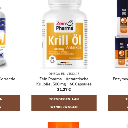
OMEGA EN VISOLIE
orrectie:
Zein Pharma – Antarctische
Enzymedi
Krillolie, 500 mg – 60 Capsules
31.27
€
AN
TOEVOEGEN AAN
T
N
WINKELWAGEN