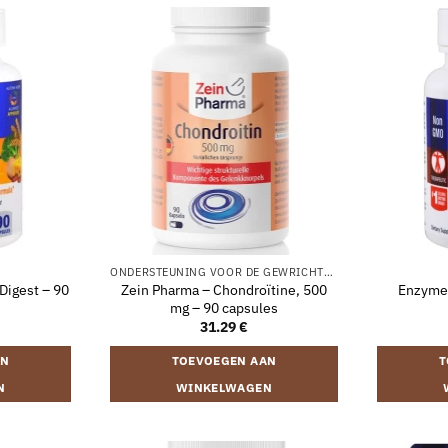
ONDERSTEUNING VOOR DE GEWRICHTEN
Digest – 90
Zein Pharma – Chondroïtine, 500
Enzymed
mg – 90 capsules
31.29
€
AN
TOEVOEGEN AAN
T
N
WINKELWAGEN