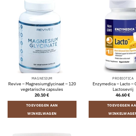
MAGNESIUM
PROBIOTICA
Revive – Magnesiumglycinaat – 120
Enzymedica – Lacto – C
vegetarische capsules
Lactosevrij
20.10
€
46.60
€
TOEVOEGEN AAN
TOEVOEGEN A
WINKELWAGEN
WINKELWAGE