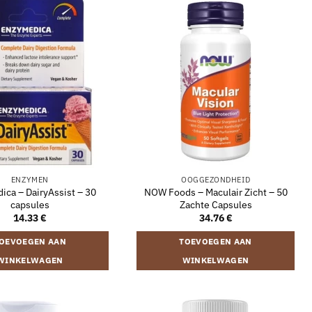
ENZYMEN
OOGGEZONDHEID
ca – DairyAssist – 30
NOW Foods – Maculair Zicht – 50
capsules
Zachte Capsules
14.33
€
34.76
€
OEVOEGEN AAN
TOEVOEGEN AAN
WINKELWAGEN
WINKELWAGEN