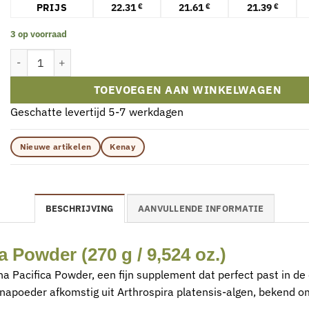
PRIJS
22.31
21.61
21.39
€
€
€
3 op voorraad
Kenay - Spirulina Pacifica Poeder (270 g / 9,524 oz.) aantal
TOEVOEGEN AAN WINKELWAGEN
Geschatte levertijd 5-7 werkdagen
Nieuwe artikelen
Kenay
BESCHRIJVING
AANVULLENDE INFORMATIE
 Powder (270 g / 9,524 oz.)
a Pacifica Powder, een fijn supplement dat perfect past in de
ulinapoeder afkomstig uit Arthrospira platensis-algen, bekend