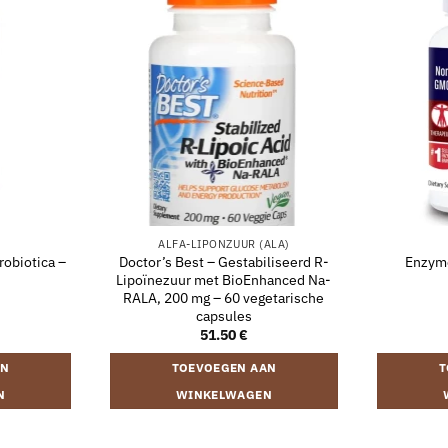
ALFA-LIPONZUUR (ALA)
obiotica –
Doctor’s Best – Gestabiliseerd R-
Enzyme
Lipoïnezuur met BioEnhanced Na-
RALA, 200 mg – 60 vegetarische
capsules
51.50
€
AN
TOEVOEGEN AAN
T
N
WINKELWAGEN