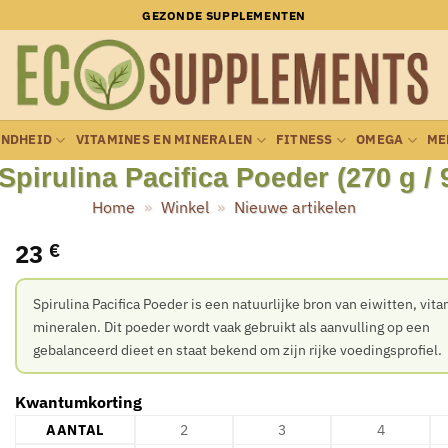
GEZONDE SUPPLEMENTEN
ONDHEID
VITAMINES EN MINERALEN
FITNESS
OMEGA
ME
pirulina Pacifica Poeder (270 g / 
Home
»
Winkel
»
Nieuwe artikelen
23
€
Spirulina Pacifica Poeder is een natuurlijke bron van eiwitten, vit
mineralen. Dit poeder wordt vaak gebruikt als aanvulling op een
gebalanceerd dieet en staat bekend om zijn rijke voedingsprofiel.
Kwantumkorting
AANTAL
2
3
4