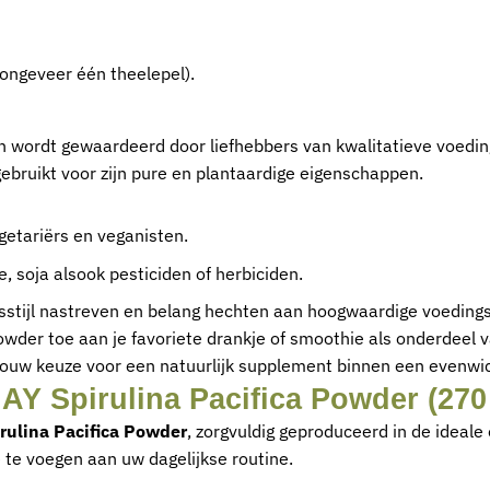
ongeveer één theelepel).
d en wordt gewaardeerd door liefhebbers van kwalitatieve voe
bruikt voor zijn pure en plantaardige eigenschappen.
etariërs en veganisten.
e, soja alsook pesticiden of herbiciden.
vensstijl nastreven en belang hechten aan hoogwaardige voedi
der toe aan je favoriete drankje of smoothie als onderdeel va
jouw keuze voor een natuurlijk supplement binnen een evenwic
Y Spirulina Pacifica Powder (270 g
ulina Pacifica Powder
, zorgvuldig geproduceerd in de ideal
te voegen aan uw dagelijkse routine.