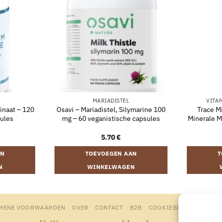
MARIADISTEL
VITA
inaat – 120
Osavi – Mariadistel, Silymarine 100
Trace M
sules
mg – 60 veganistische capsules
Minerale M
5.70
€
AN
TOEVOEGEN AAN
T
N
WINKELWAGEN
MENE VOORWAARDEN
OVER
CONTACT
B2B
COOKIEBELEID
PRIVA