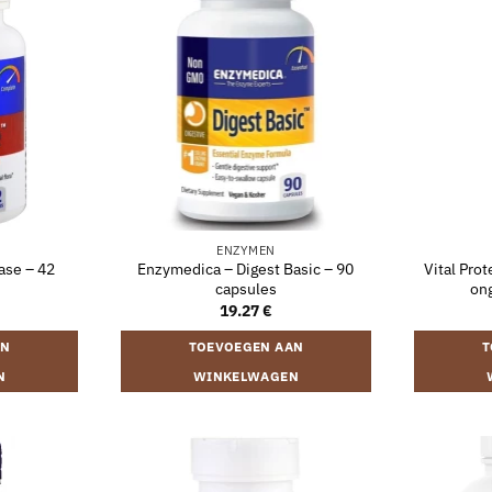
ENZYMEN
ase – 42
Enzymedica – Digest Basic – 90
Vital Prot
capsules
on
19.27
€
AN
TOEVOEGEN AAN
T
N
WINKELWAGEN