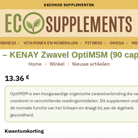
GEZONDE SUPPLEMENTEN
ONDHEID
VITAMINES EN MINERALEN
FITNESS
OMEGA
ME
 – KENAY Zwavel OptiMSM (90 cap
Home
»
Winkel
»
Nieuwe artikelen
13.36
€
OptiMSM is een hoogwaardige organische zwavelverbinding die va
voorkomt in verschillende voedingsmiddelen. Dit supplement ond
de normale functie van het lichaam en draagt bij aan de algehele
gezondheid.
Kwantumkorting