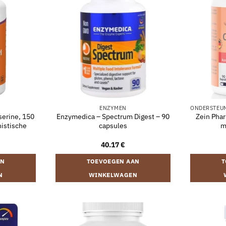
ENZYMEN
serine, 150
Enzymedica – Spectrum Digest – 90
Zein Phar
nistische
capsules
m
40.17
€
AN
TOEVOEGEN AAN
T
N
WINKELWAGEN