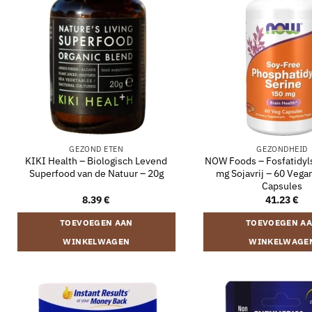
GEZOND ETEN
GEZONDHEID
KIKI Health – Biologisch Levend
NOW Foods – Fosfatidyl
Superfood van de Natuur – 20g
mg Sojavrij – 60 Vega
Capsules
8.39
€
41.23
€
TOEVOEGEN AAN
TOEVOEGEN A
WINKELWAGEN
WINKELWAGE