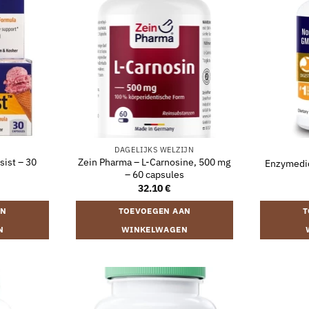
DAGELIJKS WELZIJN
ist – 30
Zein Pharma – L-Carnosine, 500 mg
Enzymedic
– 60 capsules
32.10
€
AN
TOEVOEGEN AAN
T
N
WINKELWAGEN