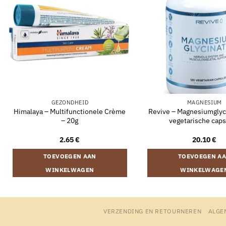
GEZONDHEID
MAGNESIUM
Himalaya – Multifunctionele Crème
Revive – Magnesiumglyc
– 20g
vegetarische cap
2.65
€
20.10
€
TOEVOEGEN AAN
TOEVOEGEN A
WINKELWAGEN
WINKELWAGE
VERZENDING EN RETOURNEREN
ALGE