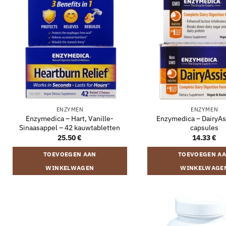
ENZYMEN
ENZYMEN
Enzymedica – Hart, Vanille-
Enzymedica – DairyAss
Sinaasappel – 42 kauwtabletten
capsules
25.50
€
14.33
€
TOEVOEGEN AAN
TOEVOEGEN A
WINKELWAGEN
WINKELWAGE