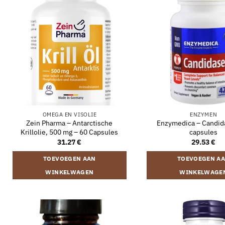
OMEGA EN VISOLIE
ENZYMEN
Zein Pharma – Antarctische
Enzymedica – Candid
Krillolie, 500 mg – 60 Capsules
capsules
31.27
€
29.53
€
TOEVOEGEN AAN
TOEVOEGEN A
WINKELWAGEN
WINKELWAGE