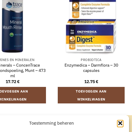
MINES EN MINERALEN
PROBIOTICA
inerals – ConcenTrace
Enzymedica – Darmflora – 30
ondspoeling, Munt – 473
capsules
ml
17.72
€
12.75
€
OEVOEGEN AAN
TOEVOEGEN AAN
WINKELWAGEN
WINKELWAGEN
Toestemming beheren
CYVERKLARING
AANKOOP HERROEPEN