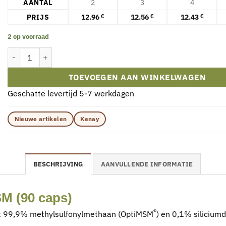
AANTAL
2
3
4
PRIJS
12.96
12.56
12.43
€
€
€
2 op voorraad
Kenay - KENAY Zwavel OptiMSM (90 capsules) aantal
TOEVOEGEN AAN WINKELWAGEN
Geschatte levertijd 5-7 werkdagen
Nieuwe artikelen
Kenay
BESCHRIJVING
AANVULLENDE INFORMATIE
 (90 caps)
®
 99,9% methylsulfonylmethaan (OptiMSM
) en 0,1% siliciumd