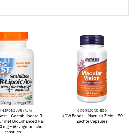
A-LIPONZUUR (ALA)
OOGGEZONDHEID
Best – Gestabiliseerd R-
NOW Foods – Maculair Zicht – 50
ur met BioEnhanced Na-
Zachte Capsules
0 mg – 60 vegetarische
capsules