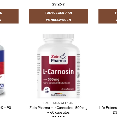
29.26
€
AN
TOEVOEGEN AAN
T
N
WINKELWAGEN
DAGELIJKS WELZIJN
-K – 90
Zein Pharma – L-Carnosine, 500 mg
Life Exten
– 60 capsules
D3