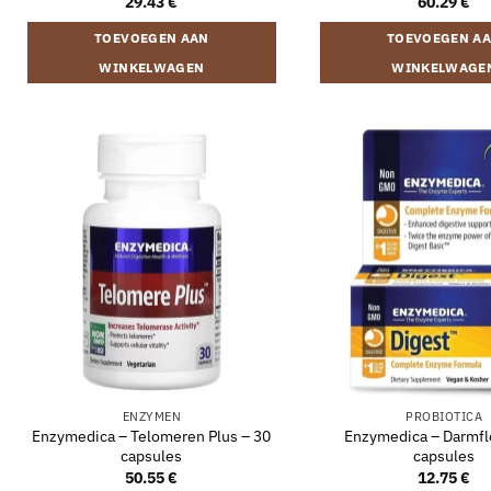
29.43
€
60.29
€
TOEVOEGEN AAN
TOEVOEGEN A
WINKELWAGEN
WINKELWAGE
ENZYMEN
PROBIOTICA
Enzymedica – Telomeren Plus – 30
Enzymedica – Darmfl
capsules
capsules
50.55
€
12.75
€