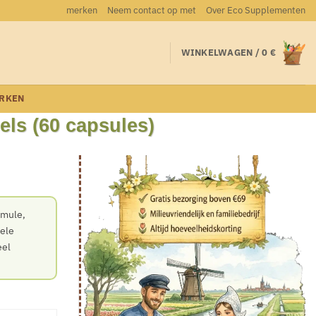
merken
Neem contact op met
Over Eco Supplementen
WINKELWAGEN /
0
€
RKEN
ls (60 capsules)
rmule,
hele
eel