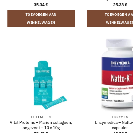
35.34
€
25.33
€
TOEVOEGEN AAN
TOEVOEGEN A
WINKELWAGEN
WINKELWAGE
COLLAGEEN
ENZYMEN
Vital Proteins – Marien collageen,
Enzymedica – Natto
ongezoet – 10 x 10g
capsules