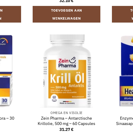
32.10
€
AN
TOEVOEGEN AAN
T
N
WINKELWAGEN
OMEGA EN VISOLIE
ora – 30
Zein Pharma – Antarctische
Enzyme
Krillolie, 500 mg – 60 Capsules
Sinaasap
31.27
€