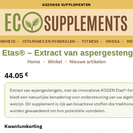
GEZONDE SUPPLEMENTEN
ONDHEID
VITAMINES EN MINERALEN
FITNESS
OMEGA
ME
tas® – Extract van aspergestenge
Home
»
Winkel
»
Nieuwe artikelen
44.05
€
Extract van aspergestengels, met de innovatieve KOGEN Etas®-fo
biedt een natuurlijke benadering voor ondersteuning van uw alge
welzijn. Dit supplement is rijk aan bioactieve stoffen die tradition
worden gewaardeerd om hun potentiële voordelen.
Kwantumkorting