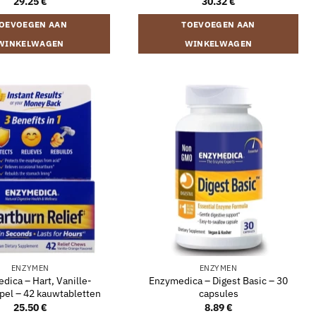
29.25
€
30.32
€
OEVOEGEN AAN
TOEVOEGEN AAN
WINKELWAGEN
WINKELWAGEN
ENZYMEN
ENZYMEN
dica – Hart, Vanille-
Enzymedica – Digest Basic – 30
pel – 42 kauwtabletten
capsules
25.50
€
8.89
€