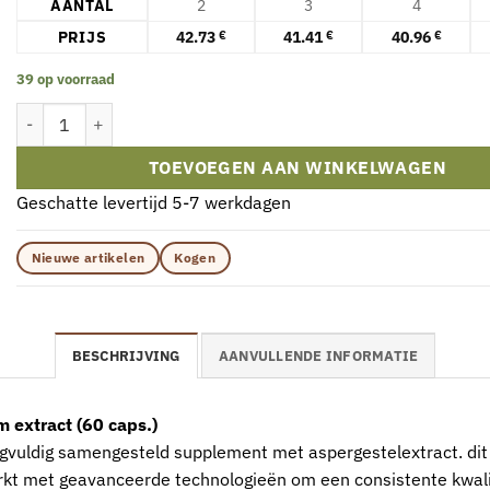
AANTAL
2
3
4
PRIJS
42.73
41.41
40.96
€
€
€
39 op voorraad
Kogen - KOGEN Etas® - Extract van aspergestengels (60 capsules) 
TOEVOEGEN AAN WINKELWAGEN
Geschatte levertijd 5-7 werkdagen
Nieuwe artikelen
Kogen
BESCHRIJVING
AANVULLENDE INFORMATIE
extract (60 caps.)
rgvuldig samengesteld supplement met aspergestelextract. dit
werkt met geavanceerde technologieën om een consistente kwali