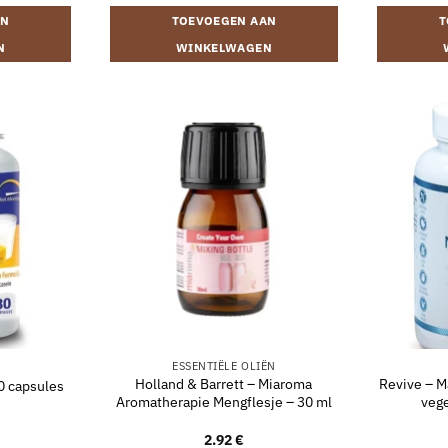
AN
TOEVOEGEN AAN
T
N
WINKELWAGEN
ESSENTIËLE OLIËN
Holland & Barrett – Miaroma
Revive – M
0 capsules
Aromatherapie Mengflesje – 30 ml
vege
2.92
€