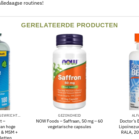
alledaagse routines!
GERELATEERDE PRODUCTEN
ONDERSTEUNING VOOR DE GEWRICHTEN
GEZONDHEID
ALF
t –
NOW Foods – Saffraan, 50 mg – 60
Doctor’s 
van hoge
vegetarische capsules
Lipoïnezu
e & MSM +
RALA, 20
letten