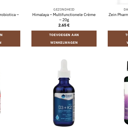
GEZONDHEID
DA
obiotica –
Himalaya – Multifunctionele Crème
Zein Pharm
– 20g
2.65
€
AN
TOEVOEGEN AAN
T
N
WINKELWAGEN