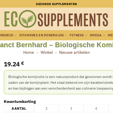
GEZONDE SUPPLEMENTEN
ONDHEID
VITAMINES EN MINERALEN
FITNESS
OMEGA
ME
anct Bernhard – Biologische Komij
Home
»
Winkel
»
Nieuwe artikelen
19.24
€
Biologische komijnolie is een natuurproduct dat gewonnen wordt 
zaden van de komijnplant. Het staat bekend om zijn karakteristie
en kan bijdragen aan een verscheidenheid aan culinaire toepassin
Kwantumkorting
AANTAL
2
3
4