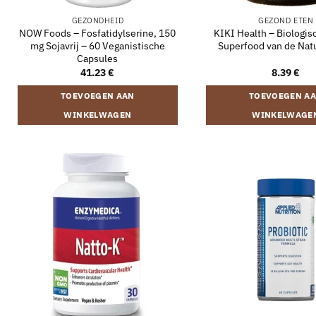
GEZONDHEID
GEZOND ETEN
NOW Foods – Fosfatidylserine, 150
KIKI Health – Biologis
mg Sojavrij – 60 Veganistische
Superfood van de Nat
Capsules
41.23
€
8.39
€
TOEVOEGEN AAN
TOEVOEGEN A
WINKELWAGEN
WINKELWAGE