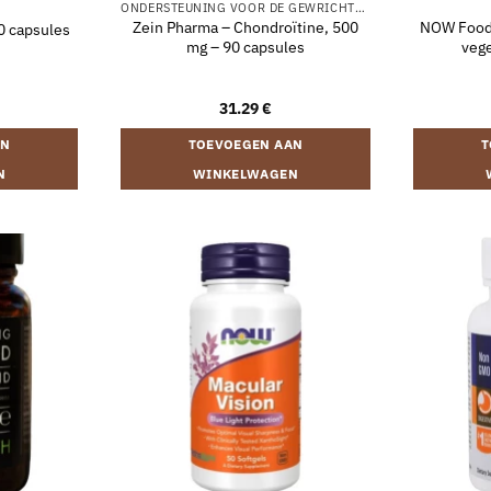
ONDERSTEUNING VOOR DE GEWRICHTEN
Zein Pharma – Chondroïtine, 500
NOW Foods
0 capsules
mg – 90 capsules
vege
31.29
€
AN
TOEVOEGEN AAN
T
N
WINKELWAGEN