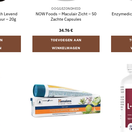
OOGGEZONDHEID
ch Levend
NOW Foods – Maculair Zicht – 50
Enzymedica
uur – 20g
Zachte Capsules
34.76
€
AN
TOEVOEGEN AAN
T
N
WINKELWAGEN