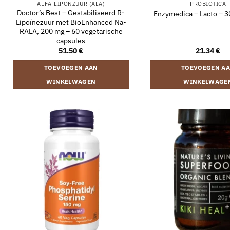
ALFA-LIPONZUUR (ALA)
PROBIOTICA
Doctor’s Best – Gestabiliseerd R-
Enzymedica – Lacto – 3
Lipoïnezuur met BioEnhanced Na-
RALA, 200 mg – 60 vegetarische
capsules
51.50
€
21.34
€
TOEVOEGEN AAN
TOEVOEGEN A
WINKELWAGEN
WINKELWAGE