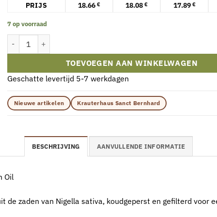
PRIJS
18.66
18.08
17.89
€
€
€
7 op voorraad
Krauterhaus Sanct Bernhard - Biologische Komijnolie (250 ml) aan
TOEVOEGEN AAN WINKELWAGEN
Geschatte levertijd 5-7 werkdagen
Nieuwe artikelen
Krauterhaus Sanct Bernhard
BESCHRIJVING
AANVULLENDE INFORMATIE
 Oil
uit de zaden van Nigella sativa, koudgeperst en gefilterd voor