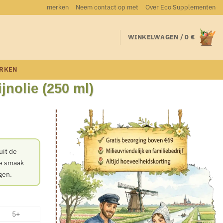
merken
Neem contact op met
Over Eco Supplementen
WINKELWAGEN /
0
€
RKEN
nolie (250 ml)
uit de
ke smaak
gen.
5+