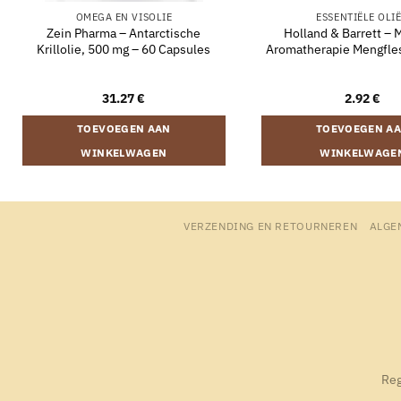
OMEGA EN VISOLIE
ESSENTIËLE OLI
Zein Pharma – Antarctische
Holland & Barrett – 
Krillolie, 500 mg – 60 Capsules
Aromatherapie Mengfles
31.27
€
2.92
€
TOEVOEGEN AAN
TOEVOEGEN A
WINKELWAGEN
WINKELWAGE
VERZENDING EN RETOURNEREN
ALGE
Reg