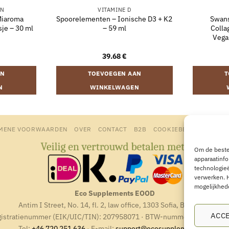
ËN
VITAMINE D
Miaroma
Spoorelementen – Ionische D3 + K2
Swans
je – 30 ml
– 59 ml
Colla
Vega
39.68
€
AN
TOEVOEGEN AAN
T
N
WINKELWAGEN
MENE VOORWAARDEN
OVER
CONTACT
B2B
COOKIEBELEID
PRIVA
Om de beste
apparaatinfo
technologieë
verwerken. 
mogelijkhed
Eco Supplements EOOD
Antim I Street, No. 14, fl. 2, law office, 1303 Sofia, Bulgarien
ACC
istratienummer (EIK/UIC/TIN): 207958071 · BTW-nummer: BG20795
Tel:
+46 720 251 636
· E-mail:
support@ecosupplements.eu