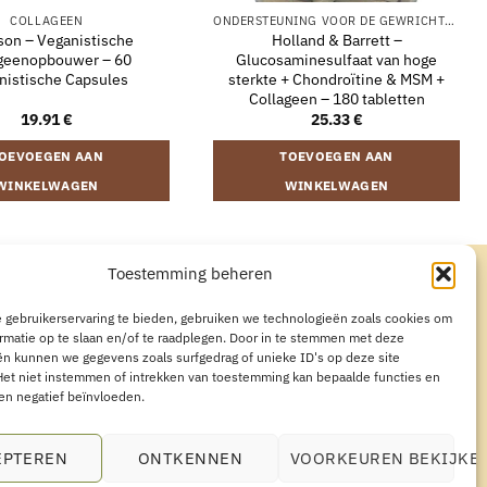
COLLAGEEN
ONDERSTEUNING VOOR DE GEWRICHTEN
on – Veganistische
Holland & Barrett –
geenopbouwer – 60
Glucosaminesulfaat van hoge
nistische Capsules
sterkte + Chondroïtine & MSM +
Collageen – 180 tabletten
19.91
€
25.33
€
OEVOEGEN AAN
TOEVOEGEN AAN
WINKELWAGEN
WINKELWAGEN
Toestemming beheren
CYVERKLARING
AANKOOP HERROEPEN
 gebruikerservaring te bieden, gebruiken we technologieën zoals cookies om
rmatie op te slaan en/of te raadplegen. Door in te stemmen met deze
n kunnen we gegevens zoals surfgedrag of unieke ID's op deze site
Het niet instemmen of intrekken van toestemming kan bepaalde functies en
en negatief beïnvloeden.
EPTEREN
ONTKENNEN
VOORKEUREN BEKIJKE
8071