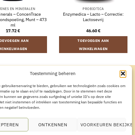
MINES EN MINERALEN
PROBIOTICA
inerals – ConcenTrace
Enzymedica – Lacto – Correctie:
ondspoeling, Munt – 473
Lactosevrij
ml
17.72
€
46.60
€
OEVOEGEN AAN
TOEVOEGEN AAN
WINKELWAGEN
WINKELWAGEN
Toestemming beheren
CYVERKLARING
AANKOOP HERROEPEN
 gebruikerservaring te bieden, gebruiken we technologieën zoals cookies om
rmatie op te slaan en/of te raadplegen. Door in te stemmen met deze
n kunnen we gegevens zoals surfgedrag of unieke ID's op deze site
Het niet instemmen of intrekken van toestemming kan bepaalde functies en
en negatief beïnvloeden.
EPTEREN
ONTKENNEN
VOORKEUREN BEKIJKE
8071