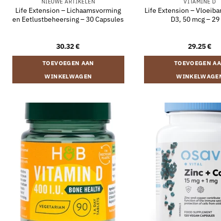
NIEUWE ARTIKELEN
VITAMINE D
Life Extension – Lichaamsvorming
Life Extension – Vloeiba
en Eetlustbeheersing – 30 Capsules
D3, 50 mcg – 29
30.32
€
29.25
€
TOEVOEGEN AAN
TOEVOEGEN A
WINKELWAGEN
WINKELWAGE