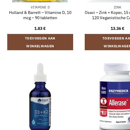
VITAMINE D
ZINK
Holland & Barrett – Vitamine D, 10
Osavi – Zink + Koper, 15
mcg – 90 tabletten
120 Veganistische C
1.83
€
13.36
€
TOEVOEGEN AAN
TOEVOEGEN A
WINKELWAGEN
WINKELWAGE