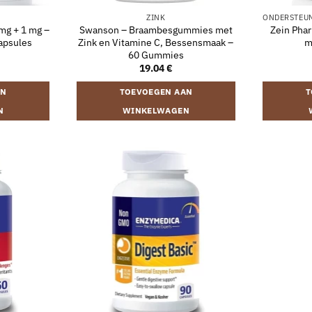
ZINK
 mg + 1 mg –
Swanson – Braambesgummies met
Zein Phar
apsules
Zink en Vitamine C, Bessensmaak –
m
60 Gummies
19.04
€
AN
TOEVOEGEN AAN
T
N
WINKELWAGEN