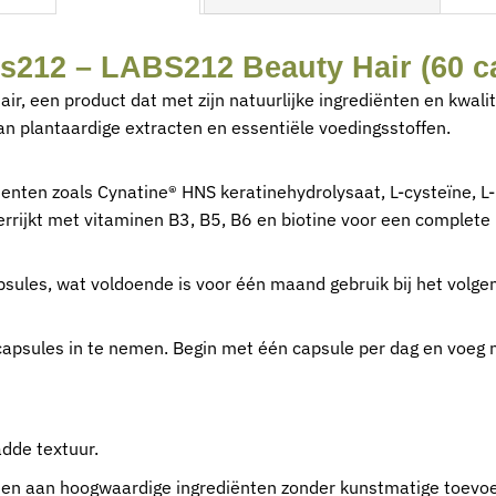
s212 – LABS212 Beauty Hair (60 c
, een product dat met zijn natuurlijke ingrediënten en kwali
an plantaardige extracten en essentiële voedingsstoffen.
ten zoals Cynatine® HNS keratinehydrolysaat, L-cysteïne, L-
rijkt met vitaminen B3, B5, B6 en biotine voor een complete
psules, wat voldoende is voor één maand gebruik bij het volge
capsules in te nemen. Begin met één capsule per dag en voeg n
adde textuur.
ten aan hoogwaardige ingrediënten zonder kunstmatige toevo