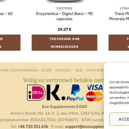
ENZYMEN
VITA
se – 60
Enzymedica – Digest Basic – 90
Trace M
capsules
Minerale M
19.27
€
AN
TOEVOEGEN AAN
T
N
WINKELWAGEN
MENE VOORWAARDEN
OVER
CONTACT
B2B
COOKIEBELEID
PRIVA
Om de beste
apparaatinfo
technologieë
verwerken. 
mogelijkhed
Eco Supplements EOOD
Antim I Street, No. 14, fl. 2, law office, 1303 Sofia, Bulgarien
ACC
istratienummer (EIK/UIC/TIN): 207958071 · BTW-nummer: BG20795
Tel:
+46 720 251 636
· E-mail:
support@ecosupplements.eu