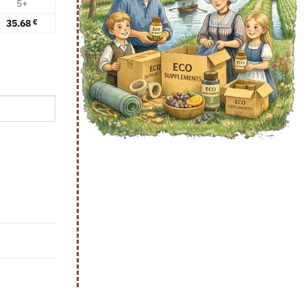
5+
35.68
€