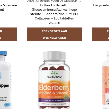
ONDERSTEUNING VOOR DE GEWRICHTEN
re Vitamine
Holland & Barrett –
Enzymedic
 ml
Glucosaminesulfaat van hoge
sterkte + Chondroïtine & MSM +
Collageen – 180 tabletten
25.33
€
AN
TOEVOEGEN AAN
T
N
WINKELWAGEN