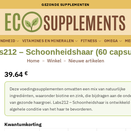
GEZONDE SUPPLEMENTEN
ONDHEID
VITAMINES EN MINERALEN
FITNESS
OMEGA
ME
s212 – Schoonheidshaar (60 capsu
Home
»
Winkel
»
Nieuwe artikelen
39.64
€
Deze voedingssupplementen omvatten een mix van natuurlijke
ingrediënten, waaronder biotine en zink, die bijdragen aan de ond
van gezonde haargroei. Labs212 – Schoonheidshaar is ontwikkeld
algehele conditie van het haar te bevorderen.
Kwantumkorting