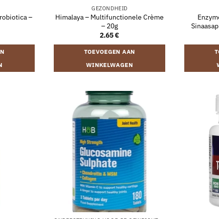
GEZONDHEID
obiotica –
Himalaya – Multifunctionele Crème
Enzyme
– 20g
Sinaasap
2.65
€
AN
TOEVOEGEN AAN
T
N
WINKELWAGEN