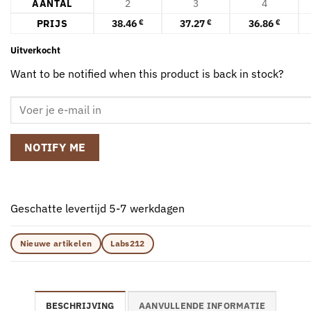
AANTAL
2
3
4
PRIJS
38.46
37.27
36.86
€
€
€
Uitverkocht
Want to be notified when this product is back in stock?
NOTIFY ME
Geschatte levertijd 5-7 werkdagen
Nieuwe artikelen
Labs212
BESCHRIJVING
AANVULLENDE INFORMATIE