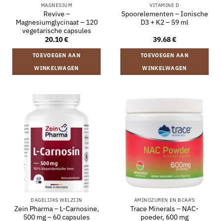
MAGNESIUM
VITAMINE D
Revive –
Spoorelementen – Ionische
Magnesiumglycinaat – 120
D3 + K2 – 59 ml
vegetarische capsules
20.10
€
39.68
€
TOEVOEGEN AAN
TOEVOEGEN AAN
WINKELWAGEN
WINKELWAGEN
DAGELIJKS WELZIJN
AMINOZUREN EN BCAA'S
Zein Pharma – L-Carnosine,
Trace Minerals – NAC-
500 mg – 60 capsules
poeder, 600 mg