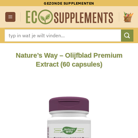
Ga
GEZONDE SUPPLEMENTEN
naar
inhoud
Zoeken
naar:
Nature’s Way – Olijfblad Premium
Extract (60 capsules)