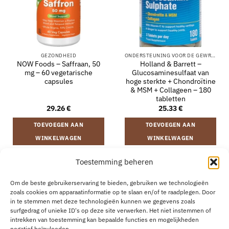
GEZONDHEID
ONDERSTEUNING VOOR DE GEWRICHTEN
NOW Foods – Saffraan, 50
Holland & Barrett –
mg – 60 vegetarische
Glucosaminesulfaat van
capsules
hoge sterkte + Chondroïtine
& MSM + Collageen – 180
tabletten
29.26
€
25.33
€
TOEVOEGEN AAN
TOEVOEGEN AAN
WINKELWAGEN
WINKELWAGEN
Toestemming beheren
VERZENDING EN RETOURNEREN
ALGEMENE VOORWAARDEN
Om de beste gebruikerservaring te bieden, gebruiken we technologieën
OVER
CONTACT
B2B
COOKIEBELEID
PRIVACYVERKLARING
zoals cookies om apparaatinformatie op te slaan en/of te raadplegen. Door
AANKOOP HERROEPEN
in te stemmen met deze technologieën kunnen we gegevens zoals
surfgedrag of unieke ID's op deze site verwerken. Het niet instemmen of
intrekken van toestemming kan bepaalde functies en mogelijkheden
negatief beïnvloeden.